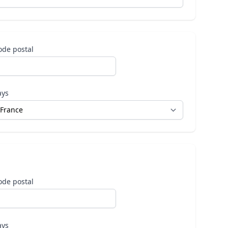
ode postal
ays
ode postal
ays